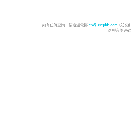
如有任何查詢，請透過電郵
cs@upephk.com
或於辦公
© 聯合培進